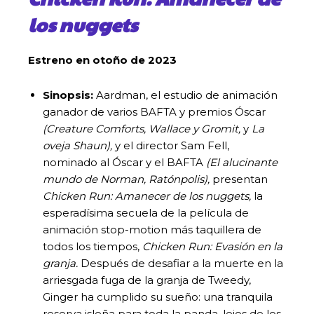
los nuggets
Estreno en otoño de 2023
Sinopsis:
Aardman, el estudio de animación
ganador de varios BAFTA y premios Óscar
(Creature Comforts, Wallace y Gromit,
y
La
oveja Shaun),
y el director Sam Fell,
nominado al Óscar y el BAFTA
(El alucinante
mundo de Norman, Ratónpolis),
presentan
Chicken Run: Amanecer de los nuggets,
la
esperadísima secuela de la película de
animación stop-motion más taquillera de
todos los tiempos,
Chicken Run: Evasión en la
granja.
Después de desafiar a la muerte en la
arriesgada fuga de la granja de Tweedy,
Ginger ha cumplido su sueño: una tranquila
reserva isleña para toda la panda, lejos de los