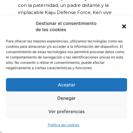
con la paternidad, un padre distante y la
implacable Kaiju Defense Force, Ken vive
una odisea durante la que tendrá que dejar a
Gestionar el consentimiento
un lado su ego y descubrir qué significa
de las cookies
realmente ser
Ultraman.
Para ofrecer las mejores experiencias, utilizamos tecnologías como las
Director:
Shannon Tindle
(Ollie está perdido)
cookies para almacenar y/o acceder a la información del dispositivo. El
consentimiento de estas tecnologías nos permitirá procesar datos como
Codirector:
John Aoshima
el comportamiento de navegación o las identificaciones únicas en este
sitio. No consentir o retirar el consentimiento, puede afectar
Guion de:
Shannon Tindle, Marc Haimes
negativamente a ciertas características y funciones.
Producida por:
Tom Knott, Lisa Poole
Productora:
Tsuburaya Productions,
Aceptar
Industrial Light and Magic (ILM)
Denegar
Ver preferencias
Política de cookies