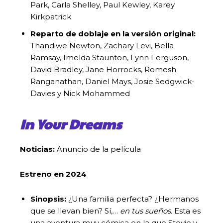
Park, Carla Shelley, Paul Kewley, Karey
Kirkpatrick
Reparto de doblaje en la versión original:
Thandiwe Newton, Zachary Levi, Bella
Ramsay, Imelda Staunton, Lynn Ferguson,
David Bradley, Jane Horrocks, Romesh
Ranganathan, Daniel Mays, Josie Sedgwick-
Davies y Nick Mohammed
In Your Dreams
Noticias:
Anuncio de la película
Estreno en 2024
Sinopsis:
¿Una familia perfecta? ¿Hermanos
que se llevan bien? Sí,…
en tus sueños.
Esta es
una aventura muy cómica en la que Stevie y