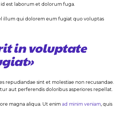
i, id est laborum et dolorum fuga.
vel illum qui dolorem eum fugiat quo voluptas
it in voluptate
ugiat»
tes repudiandae sint et molestiae non recusandae.
tur aut perferendis doloribus asperiores repellat.
olore magna aliqua. Ut enim
ad minim veniam
, quis