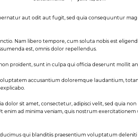
ernatur aut odit aut fugit, sed quia consequuntur magn
tinctio. Nam libero tempore, cum soluta nobis est elige
ssumenda est, omnis dolor repellendus.
on proident, sunt in culpa qui officia deserunt mollit an
sit voluptatem accusantium doloremque laudantium, totam
 explicabo.
dolor sit amet, consectetur, adipisci velit, sed quia 
nim ad minima veniam, quis nostrum exercitationem ullam
s ducimus qui blanditiis praesentium voluptatum delenit