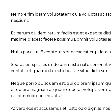
Nemo enim ipsam voluptatem quia voluptas sit asp
nesciunt.
Et harum quidem rerum facilis est et expedita dis
maxime placeat facere possimus, omnis voluptas a
Nulla pariatur. Excepteur sint occaecat cupidatat n
Sed ut perspiciatis unde omnis iste natus error 
veritatis et quasi architecto beatae vitae dicta sunt
Neque porro quisquam est, qui dolorem ipsum quia 
et dolore magnam aliquam quaerat voluptatem. Ut e
ea commodi consequatur.
At vero eos et accusamus et iusto odio dignissimo