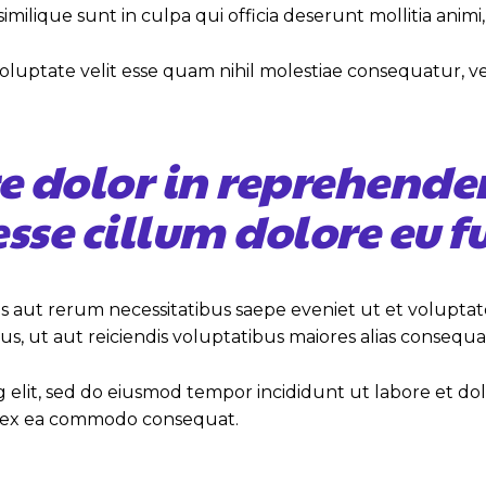
imilique sunt in culpa qui officia deserunt mollitia anim
oluptate velit esse quam nihil molestiae consequatur, 
re dolor in reprehender
 esse cillum dolore eu f
s aut rerum necessitatibus saepe eveniet ut et volupta
s, ut aut reiciendis voluptatibus maiores alias consequa
ng elit, sed do eiusmod tempor incididunt ut labore et d
uip ex ea commodo consequat.