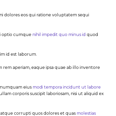
i dolores eos qui ratione voluptatem sequi
ndi optio cumque
nihil impedit quo minus id
quod
im id est laborum.
 rem aperiam, eaque ipsa quae ab illo inventore
non numquam eius
modi tempora incidunt ut labore
 corporis suscipit laboriosam, nisi ut aliquid ex
i atque corrupti quos dolores et quas
molestias