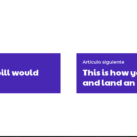
Artículo siguiente
ill would
This is how y
and land an 