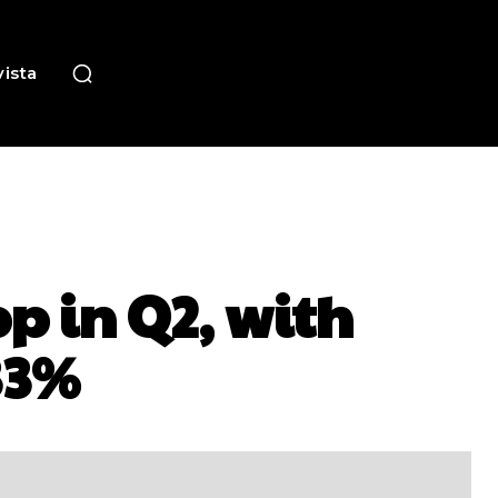
ista
p in Q2, with
33%