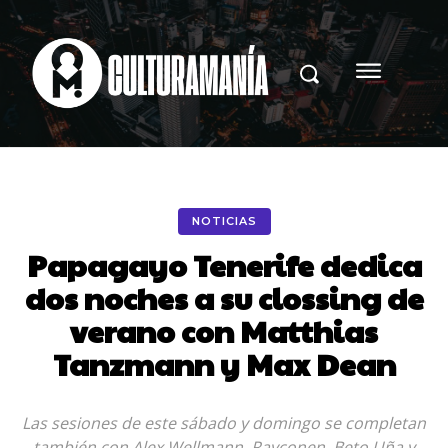
NOTICIAS
Papagayo Tenerife dedica
dos noches a su clossing de
verano con Matthias
Tanzmann y Max Dean
Las sesiones de este sábado y domingo se completan
también con Alex Wellmann, Rayconen, Beto Uña y