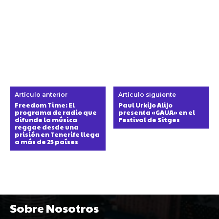
Artículo anterior
Artículo siguiente
Freedom Time: El
Paul Urkijo Alijo
programa de radio que
presenta «GAUA» en el
difunde la música
Festival de Sitges
reggae desde una
prisión en Tenerife llega
a más de 25 países
Sobre Nosotros