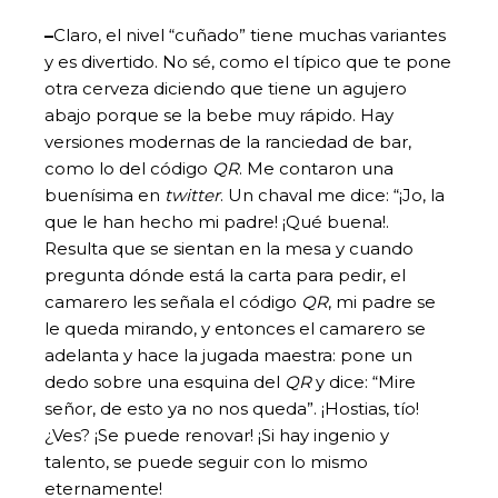
–
Claro, el nivel “cuñado” tiene muchas variantes
y es divertido. No sé, como el típico que te pone
otra cerveza diciendo que tiene un agujero
abajo porque se la bebe muy rápido. Hay
versiones modernas de la ranciedad de bar,
como lo del código
QR
. Me contaron una
buenísima en
twitter
. Un chaval me dice: “¡Jo, la
que le han hecho mi padre! ¡Qué buena!.
Resulta que se sientan en la mesa y cuando
pregunta dónde está la carta para pedir, el
camarero les señala el código
QR
, mi padre se
le queda mirando, y entonces el camarero se
adelanta y hace la jugada maestra: pone un
dedo sobre una esquina del
QR
y dice: “Mire
señor, de esto ya no nos queda”. ¡Hostias, tío!
¿Ves? ¡Se puede renovar! ¡Si hay ingenio y
talento, se puede seguir con lo mismo
eternamente!