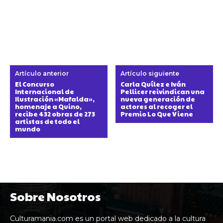
Artículo anterior
Artículo siguiente
El Concurso
Carla Quílez e Iván
Internacional de
Pellicer reivindican una
Ilustración «Mafalda»,
nueva generación de
homenaje a Quino,
actores al recoger el
recibe 432 obras de 273
Premio Lo Que Viene
artistas de todo el
mundo
Sobre Nosotros
Culturamania.com es un portal web dedicado a la cultura