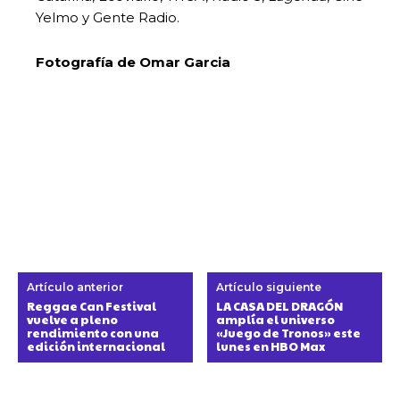
Yelmo y Gente Radio.
Fotografía de Omar Garcia
Artículo anterior
Artículo siguiente
Reggae Can Festival
LA CASA DEL DRAGÓN
vuelve a pleno
amplía el universo
rendimiento con una
«Juego de Tronos» este
edición internacional
lunes en HBO Max