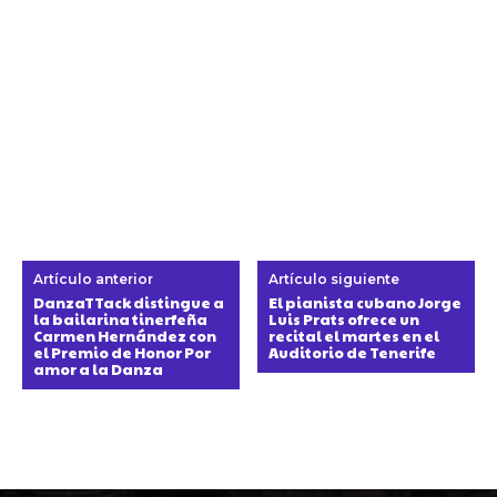
Artículo anterior
Artículo siguiente
DanzaTTack distingue a
El pianista cubano Jorge
la bailarina tinerfeña
Luis Prats ofrece un
Carmen Hernández con
recital el martes en el
el Premio de Honor Por
Auditorio de Tenerife
amor a la Danza