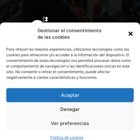
Gestionar el consentimiento
de las cookies
Para ofrecer las mejores experiencias, utilizamos tecnologías como las
cookies para almacenar y/o acceder a la información del dispositivo. El
consentimiento de estas tecnologías nos permitirá procesar datos como
el comportamiento de navegación o las identificaciones únicas en este
sitio. No consentir o retirar el consentimiento, puede afectar
negativamente a ciertas características y funciones.
CONTACTA CON NOSOTROS
POLÍTICA DE PRIVACIDAD
Aceptar
Denegar
POLÍTICA DE COOKIES
Ver preferencias
© 2026 Todos los derechos reservados. Culturamanía
Política de cookies