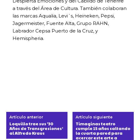
Despierta Emociones y del Cabildo de Tenerife
a través del Área de Cultura. También colaboran
las marcas Aqualia, Levi´s, Heineken, Pepsi,
Jagermeister, Fuente Alta, Grupo RAHN,
Labrador Cepsa Puerto de la Cruz, y
Hemispheria.
Artículo anterior
Artículo siguiente
Loquillo trae sus ‘30
Timaginas teatro
Años de Transgresiones’
cumple 15 años saltando
al Alfredo Kraus
la cuarta pared para
acercar este arte a