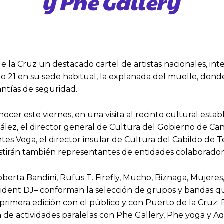
y Phe Gallery
 la Cruz un destacado cartel de artistas nacionales, inte
do 21 en su sede habitual, la explanada del muelle, don
rantías de seguridad.
cer este viernes, en una visita al recinto cultural establ
lez, el director general de Cultura del Gobierno de Cana
s Vega, el director insular de Cultura del Cabildo de Ten
 Asistirán también representantes de entidades colaborad
oberta Bandini, Rufus T. Firefly, Mucho, Biznaga, Mujere
dent DJ– conforman la selección de grupos y bandas que
primera edición con el público y con Puerto de la Cruz. 
 de actividades paralelas con Phe Gallery, Phe yoga y A