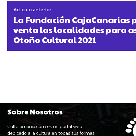
Artículo anterior
La Fundación CajaCanarias p
venta las localidades para asi
Otoño Cultural 2021
Sobre Nosotros
Culturamania.com es un portal web
dedicado a la cultura en todas sus formas: