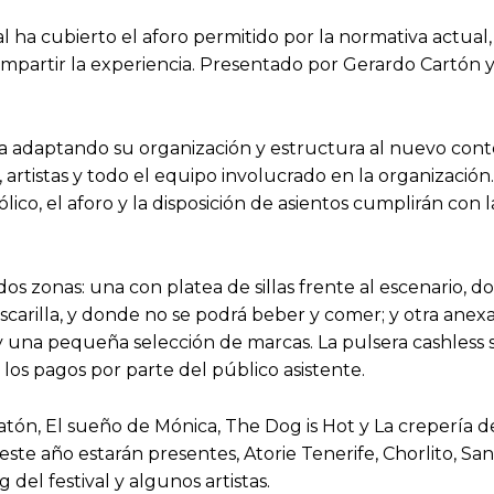
val ha cubierto el aforo permitido por la normativa actua
mpartir la experiencia. Presentado por Gerardo Cartón 
a adaptando su organización y estructura al nuevo conte
artistas y todo el equipo involucrado en la organización.
co, el aforo y la disposición de asientos cumplirán con la
 dos zonas: una con platea de sillas frente al escenario
carilla, y donde no se podrá beber y comer; y otra anex
 una pequeña selección de marcas. La pulsera cashless se
os pagos por parte del público asistente.
atón, El sueño de Mónica, The Dog is Hot y La crepería d
te año estarán presentes, Atorie Tenerife, Chorlito, San
el festival y algunos artistas.