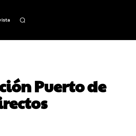
ista
ición Puerto de
irectos