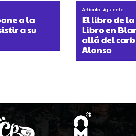
Artículo siguiente
one a la
El libro de 
stir a su
Libro en Bla
allá del car
Alonso