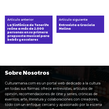
Artículo anterior
Artículo siguiente
La Sinfónica de Tenerife
Entrevista a Graciela
reúne a más de 2.000
Molina
personas en su primera
propuesta musical para
bebés y escolares
Sobre Nosotros
Culturamania.com es un portal web dedicado a la cultura
en todas sus formas: ofrece entrevistas, artículos de
opinión, recomendaciones de cine y series, crónicas de
eventos, arte, literatura y colaboraciones con creadores,
todo con un enfoque cercano y apasionado por la escena