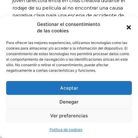
joven directora entra en crisis creativa durante el
rodaje de su película al no encontrar una causa
narrativa clara para una escena de accidente de
coche. Su inseguridad la sumerge en una
Gestionar el consentimiento
reflexión entre la vanidad y la angustia auténtica
de las cookies
por la creación artística.
Para ofrecer las mejores experiencias, utilizamos tecnologías como las
cookies para almacenar y/o acceder a la información del dispositivo. El
[Tráiler:
consentimiento de estas tecnologías nos permitirá procesar datos como
el comportamiento de navegación o las identificaciones únicas en este
https://www.canadacanada.com/project/icex-la-
sitio. No consentir o retirar el consentimiento, puede afectar
causa
]
negativamente a ciertas características y funciones.
Jurado Premio de la Crítica
Aceptar
Presidido por Rocío Ayuso,
periodista,
Denegar
escritora y productora (España – EE UU).
Miembros
de este jurado:
María Estévez,
Ver preferencias
periodista especializada en cine (EE UU);
Michele Manelis, periodista. Asociación de la
Política de cookies
Prensa Extranjera de Hollywood (HFPA), (EE