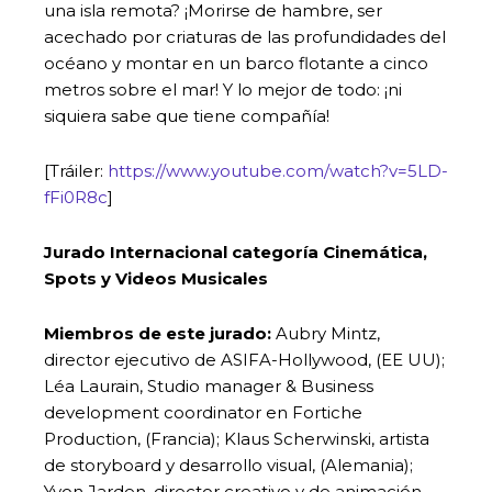
una isla remota? ¡Morirse de hambre, ser
acechado por criaturas de las profundidades del
océano y montar en un barco flotante a cinco
metros sobre el mar! Y lo mejor de todo: ¡ni
siquiera sabe que tiene compañía!
[Tráiler:
https://www.youtube.com/watch?v=5LD-
fFi0R8c
]
Jurado Internacional categoría Cinemática,
Spots y Videos Musicales
Miembros
de este jurado:
Aubry Mintz,
director ejecutivo de ASIFA-Hollywood, (EE UU);
Léa Laurain, Studio manager & Business
development coordinator en Fortiche
Production, (Francia); Klaus Scherwinski, artista
de storyboard y desarrollo visual, (Alemania);
Yvon Jarden, director creativo y de animación,