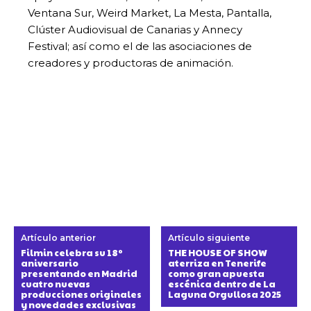
Ventana Sur, Weird Market, La Mesta, Pantalla,
Clúster Audiovisual de Canarias y Annecy
Festival; así como el de las asociaciones de
creadores y productoras de animación.
Artículo anterior
Artículo siguiente
Filmin celebra su 18º
THE HOUSE OF SHOW
aniversario
aterriza en Tenerife
presentando en Madrid
como gran apuesta
cuatro nuevas
escénica dentro de La
producciones originales
Laguna Orgullosa 2025
y novedades exclusivas