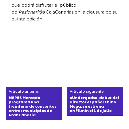
que podrá disfrutar el público
de
Pasionari@s
CajaCanarias en la clausura de su
quinta edición.
Artículo anterior
Artículo siguiente
MAPAS Mercado
«Undergods», debut del
programa una
director español Chino
treintena de conciertos
Moya, se estrena
en tres municipios de
en Filmin el 1 de julio
Gran Canaria