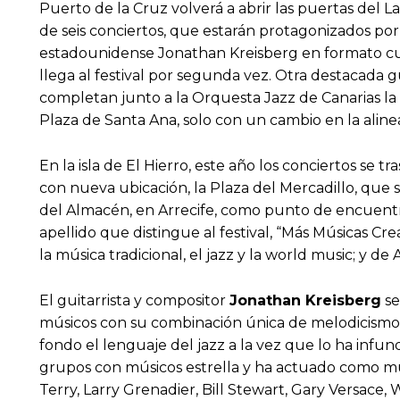
Puerto de la Cruz volverá a abrir las puertas del L
de seis conciertos, que estarán protagonizados por 
estadounidense Jonathan Kreisberg en formato cua
llega al festival por segunda vez. Otra destacada g
completan junto a la Orquesta Jazz de Canarias la o
Plaza de Santa Ana, solo con un cambio en la alineac
En la isla de El Hierro, este año los conciertos se t
con nueva ubicación, la Plaza del Mercadillo, que s
del Almacén, en Arrecife, como punto de encuentro
apellido que distingue al festival, “Más Músicas C
la música tradicional, el jazz y la world music; y 
El guitarrista y compositor
Jonathan Kreisberg
se
músicos con su combinación única de melodicismo 
fondo el lenguaje del jazz a la vez que lo ha infund
grupos con músicos estrella y ha actuado como mú
Terry, Larry Grenadier, Bill Stewart, Gary Versace,