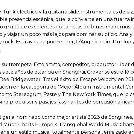
 funk eléctrico y la guitarra slide, instrumentales de 
le presencia escénica, que la convierte en una fuerza i
 grupo de excelentes guitarristas de blues modernos. U
 y viajar un poco más lejos para dominar su oficio. Ana
z y rock. Está avalada por Fender, D’Angelico, Jim Dunlop
.
su trompeta. Este artista, compositor, productor, líder 
 siete años de estancia en Shanghái, Croker se estrelló 
 Dee Bridgewater. Tras el éxito de Escape Velocity en 20
ación en la categoría de “Mejor Álbum Instrumental Con
a, como Stereogum, Paste y The New York Times, que lo 
ing propulsor y pasajes fascinantes de percusión african
geria, nominado como mejor artista 2023 de Songlines, 
d Music Charts Europe & Transglobal World Music Chart
tiene un estilo musical totalmente personal, enraizado en