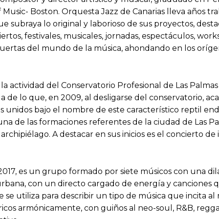
Music- Boston. Orquesta Jazz de Canarias lleva años tra
ue subraya lo original y laborioso de sus proyectos, desta
ertos, festivales, musicales, jornadas, espectáculos, wo
s puertas del mundo de la música, ahondando en los orígene
a actividad del Conservatorio Profesional de Las Palmas 
lla de lo que, en 2009, al desligarse del conservatorio, 
unidos bajo el nombre de este característico reptil endé
a de las formaciones referentes de la ciudad de Las Pa
archipiélago. A destacar en sus inicios es el concierto d
o 2017, es un grupo formado por siete músicos con una dil
rbana, con un directo cargado de energía y canciones q
e utiliza para describir un tipo de música que incita al
icos armónicamente, con guiños al neo-soul, R&B, reggae,