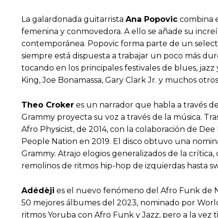
La galardonada guitarrista
Ana Popovic
combina el
femenina y conmovedora. A ello se añade su increíb
contemporánea. Popovic forma parte de un selecto
siempre está dispuesta a trabajar un poco más duro
tocando en los principales festivales de blues, jaz
King, Joe Bonamassa, Gary Clark Jr. y muchos otros
Theo Croker
es un narrador que habla a través de 
Grammy proyecta su voz a través de la música. Tras
Afro Physicist, de 2014, con la colaboración de Dee
People Nation en 2019. El disco obtuvo una nomin
Grammy. Atrajo elogios generalizados de la crític
remolinos de ritmos hip-hop de izquierdas hasta sw
Adédèji
es el nuevo fenómeno del Afro Funk de Ni
50 mejores álbumes del 2023, nominado por Worl
ritmos Yoruba con Afro Funk y Jazz, pero a la vez 