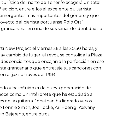
 turístico del norte de Tenerife acogerá un total
edición, entre ellos el excelente guitarrista
as emergentes más importantes del género y que
proyecto del pianista portuense Polo Ortí
 grancanaria, en una de sus señas de identidad, la
rtí New Project el viernes 26 a las 20.30 horas, y
ay cambio de lugar, al revés, se consolida la Plaza
dos conciertos que encajan a la perfección en ese
lista grancanario que entreteje sus canciones con
n el jazz a través del R&B.
ndo y ha influido en la nueva generación de
onoce como un intérprete que ha estudiado a
es de la guitarra. Jonathan ha liderado varios
Lonnie Smith, Joe Locke, Ari Hoenig, Yosvany
in Bejerano, entre otros.