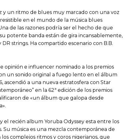
jazz y un ritmo de blues muy marcado con una voz
rresistible en el mundo de la música blues
na de las razones podría ser el hecho de que
 y su potente banda están de gira incansablemente,
 y DR strings. Ha compartido escenario con B.B.
de opinión e influencer nominado a los premios
con un sonido original a fuego lento en el álbum
16, ascendió a una nueva estratosfera con Star
temporáneo” en la 62ª edición de los premios
calificaron de «un álbum que galopa desde
a».
y el recién album Yoruba Odyssey esta entre los
s. Su música es una mezcla contemporánea de
 los complejos ritmos y coros nigerianos, que