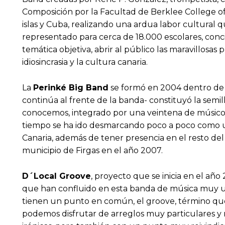
Composición por la Facultad de Berklee College of 
islas y Cuba, realizando una ardua labor cultural q
representado para cerca de 18.000 escolares, conci
temática objetiva, abrir al público las maravillosa
idiosincrasia y la cultura canaria.
La
Perinké Big Band
se formó en 2004 dentro de l
continúa al frente de la banda- constituyó la semi
conocemos, integrado por una veintena de músicos 
tiempo se ha ido desmarcando poco a poco como un
Canaria, además de tener presencia en el resto del 
municipio de Firgas en el año 2007.
D´Local Groove
, proyecto que se inicia en el añ
que han confluido en esta banda de música muy u
tienen un punto en común, el groove, término que s
podemos disfrutar de arreglos muy particulares y r