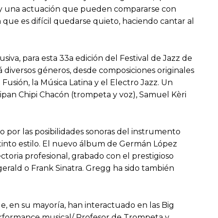
lo y una actuación que pueden compararse con
 que es difícil quedarse quieto, haciendo cantar al
siva, para esta 33a edición del Festival de Jazz de
á diversos géneros, desde composiciones originales
usión, la Música Latina y el Electro Jazz. Un
pan Chipi Chacón (trompeta y voz), Samuel Kèri
o por las posibilidades sonoras del instrumento
distinto estilo. El nuevo álbum de Germán López
ctoria profesional, grabado con el prestigioso
erald o Frank Sinatra. Gregg ha sido también
ue, en su mayoría, han interactuado en las Big
Performance musical/ Profesor de Trompeta y