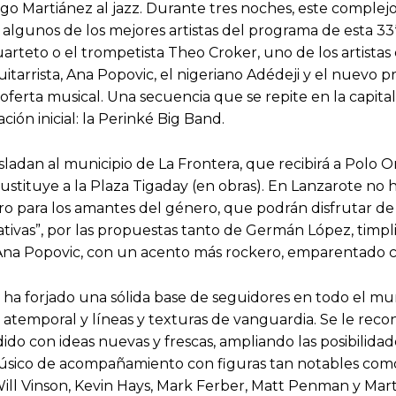
ago Martiánez al jazz. Durante tres noches, este complejo
algunos de los mejores artistas del programa de esta 33ª 
rteto o el trompetista Theo Croker, uno de los artist
uitarrista, Ana Popovic, el nigeriano Adédeji y el nuevo 
ferta musical. Una secuencia que se repite en la capital
ión inicial: la Perinké Big Band.
rasladan al municipio de La Frontera, que recibirá a Polo O
ustituye a la Plaza Tigaday (en obras). En Lanzarote no h
 para los amantes del género, que podrán disfrutar de 
reativas”, por las propuestas tanto de Germán López, timp
de Ana Popovic, con un acento más rockero, emparentado co
 ha forjado una sólida base de seguidores en todo el mu
atemporal y líneas y texturas de vanguardia. Se le rec
ido con ideas nuevas y frescas, ampliando las posibilidad
sico de acompañamiento con figuras tan notables como 
 Will Vinson, Kevin Hays, Mark Ferber, Matt Penman y Mart