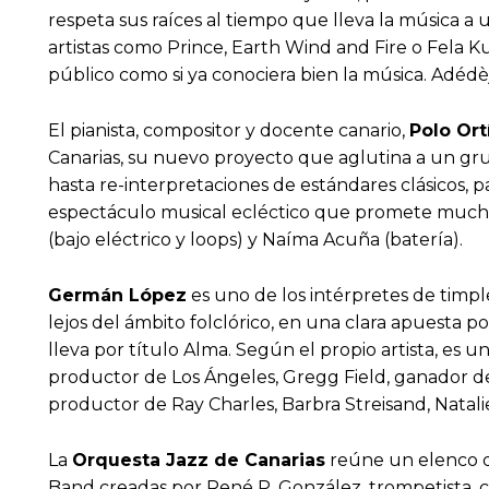
respeta sus raíces al tiempo que lleva la música
artistas como Prince, Earth Wind and Fire o Fela K
público como si ya conociera bien la música. Adédèjì
El pianista, compositor y docente canario,
Polo Ort
Canarias, su nuevo proyecto que aglutina a un grup
hasta re-interpretaciones de estándares clásicos, p
espectáculo musical ecléctico que promete mucha 
(bajo eléctrico y loops) y Naíma Acuña (batería).
Germán López
es uno de los intérpretes de timpl
lejos del ámbito folclórico, en una clara apuesta po
lleva por título Alma. Según el propio artista, es 
productor de Los Ángeles, Gregg Field, ganador de
productor de Ray Charles, Barbra Streisand, Natali
La
Orquesta Jazz de Canarias
reúne un elenco de
Band creadas por René P. González, trompetista, c