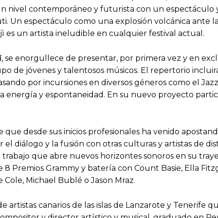
 a un nivel contemporáneo y futurista con un espectácu
uti. Un espectáculo como una explosión volcánica ante la
 es un artista ineludible en cualquier festival actual.
í
, se enorgullece de presentar, por primera vez y en exclu
o de jóvenes y talentosos músicos. El repertorio incluir
asando por incursiones en diversos géneros como el Jazz F
energía y espontaneidad. En su nuevo proyecto partici
e que desde sus inicios profesionales ha venido apostand
r el diálogo y la fusión con otras culturas y artistas de 
un trabajo que abre nuevos horizontes sonoros en su traye
 8 Premios Grammy y batería con Count Basie, Ella Fitzg
e Cole, Michael Bublé o Jason Mraz.
 artistas canarios de las islas de Lanzarote y Tenerife q
ompositor y director artístico y musical, graduado en 