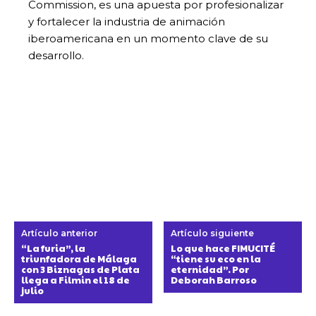
Commission, es una apuesta por profesionalizar
y fortalecer la industria de animación
iberoamericana en un momento clave de su
desarrollo.
Artículo anterior
Artículo siguiente
“La furia”, la
Lo que hace FIMUCITÉ
triunfadora de Málaga
“tiene su eco en la
con 3 Biznagas de Plata
eternidad”. Por
llega a Filmin el 18 de
Deborah Barroso
julio