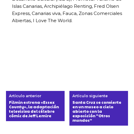
Islas Canarias, Archipiélago Renting, Fred Olsen
Express, Canarias viva, Fauca, Zonas Comerciales
Abiertas, I Love The World.
Artículo anterior
Artículo siguiente
Filmin estrena «Essex
Santa Cruz se convierte
County», la adaptación
en un museo a cielo
televisiva del célebre
abierto con la
cómic de Jeff Lemire
exposición “Otros
mundos”