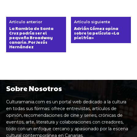
Artículo anterior
Artículo siguiente
La Rambla de Santa
Adrián Gómez opina
Cruz podría ser el
sobre la película «La
pequeño Broadway
piel fría»
canario. Por Jesús
Hernández
Sobre Nosotros
Culturamania.com es un portal web dedicado a la cultura
en todas sus formas: ofrece entrevistas, artículos de
opinión, recomendaciones de cine y series, crónicas de
eventos, arte, literatura y colaboraciones con creadores,
todo con un enfoque cercano y apasionado por la escena
cultural contemporánea en Canarias.