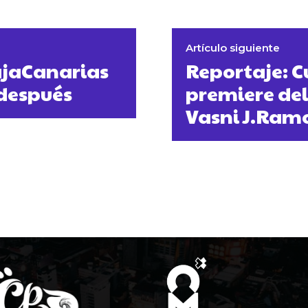
Artículo siguiente
CajaCanarias
Reportaje: C
 después
premiere del
Vasni J.Ramo