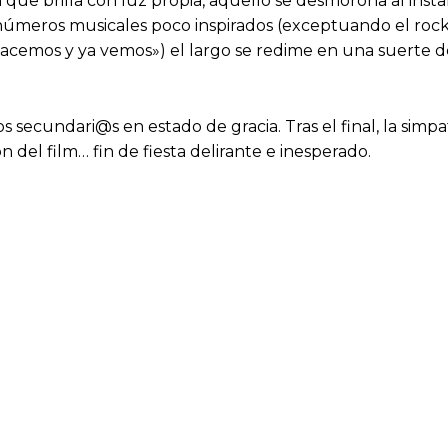
 que brilla con luz propia, aquello se desmorona al in
 números musicales poco inspirados (exceptuando el rock
 hacemos y ya vemos») el largo se redime en una suerte de
ecundari@s en estado de gracia. Tras el final, la simpat
n del film… fin de fiesta delirante e inesperado.