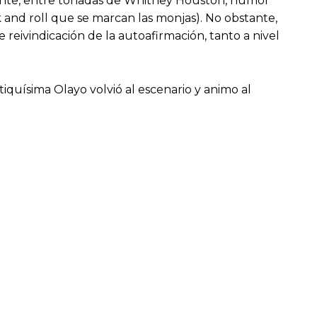
stante, entre tonadas de Whitney Houston, humor
 and roll que se marcan las monjas). No obstante,
 reivindicación de la autoafirmación, tanto a nivel
iquísima Olayo volvió al escenario y animo al