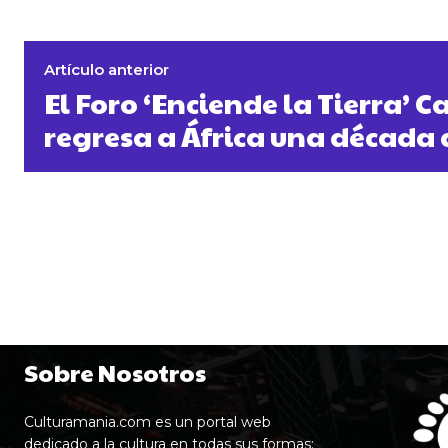
Artículo anterior
El Foro ‘Enciende la Tierra’ 
regresa a África una década
Sobre Nosotros
Culturamania.com es un portal web
dedicado a la cultura en todas sus formas: