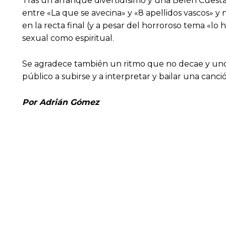
Tras un arranque divertidísimo y una Belén Cuesta
entre «La que se avecina» y «8 apellidos vascos» y
en la recta final (y a pesar del horroroso tema «lo
sexual como espiritual.
Se agradece también un ritmo que no decae y unos s
público a subirse y a interpretar y bailar una canció
Por Adrián Gómez