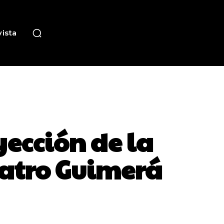
ista
yección de la
eatro Guimerá