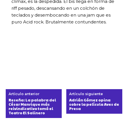
clímax, es la despedida. El bis llega en forma de
riff pesado, descansando en un colchón de
teclados y desembocando en una jam que es
puro Acid rock. Brutalmente contundentes.
Artículo anterior
Artículo siguiente
Reseña: La palabra del
Adrián Gómez opina
César Manrique más
sobre la película Aves de
reivindicativo tomó el
Presa
Teatro El Salinero