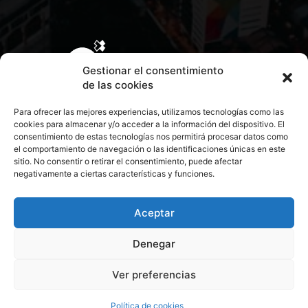
Gestionar el consentimiento
de las cookies
Para ofrecer las mejores experiencias, utilizamos tecnologías como las
cookies para almacenar y/o acceder a la información del dispositivo. El
consentimiento de estas tecnologías nos permitirá procesar datos como
el comportamiento de navegación o las identificaciones únicas en este
sitio. No consentir o retirar el consentimiento, puede afectar
negativamente a ciertas características y funciones.
CONTACTA CON NOSOTROS
POLÍTICA DE PRIVACIDAD
Aceptar
Denegar
POLÍTICA DE COOKIES
Ver preferencias
© 2026 Todos los derechos reservados. Culturamanía
Política de cookies