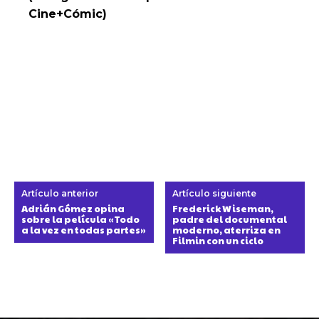
Cine+Cómic)
Artículo anterior
Artículo siguiente
Adrián Gómez opina
Frederick Wiseman,
sobre la película «Todo
padre del documental
a la vez en todas partes»
moderno, aterriza en
Filmin con un ciclo