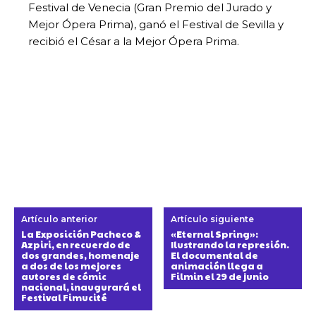
Festival de Venecia (Gran Premio del Jurado y
Mejor Ópera Prima), ganó el Festival de Sevilla y
recibió el César a la Mejor Ópera Prima.
Artículo anterior
Artículo siguiente
La Exposición Pacheco &
«Eternal Spring»:
Azpiri, en recuerdo de
Ilustrando la represión.
dos grandes, homenaje
El documental de
a dos de los mejores
animación llega a
autores de cómic
Filmin el 29 de junio
nacional, inaugurará el
Festival Fimucité