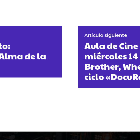
Artículo siguiente
to:
Aula de Cine
 Alma de la
miércoles 14
Brother, Whe
ciclo «DocuR