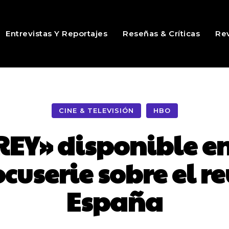
Entrevistas Y Reportajes
Reseñas & Críticas
Rev
CINE & TELEVISIÓN
HBO
REY» disponible e
userie sobre el r
España