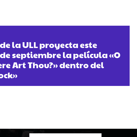
 de la ULL proyecta este
 de septiembre la película «O
re Art Thou?» dentro del
ock»