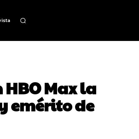
ista
n HBO Max la
ey emérito de