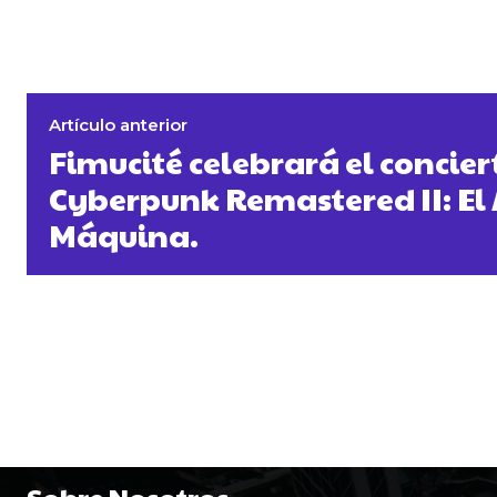
Artículo anterior
Fimucité celebrará el concier
Cyberpunk Remastered II: El
Máquina.
Sobre Nosotros