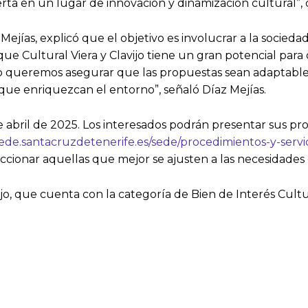
ierta en un lugar de innovación y dinamización cultural”
 Mejías, explicó que el objetivo es involucrar a la socied
rque Cultural Viera y Clavijo tiene un gran potencial para
ivo queremos asegurar que las propuestas sean adaptables
que enriquezcan el entorno”, señaló Díaz Mejías.
 de abril de 2025. Los interesados podrán presentar sus pr
sede.santacruzdetenerife.es/sede/procedimientos-y-servi
ccionar aquellas que mejor se ajusten a las necesidades 
o, que cuenta con la categoría de Bien de Interés Cultur