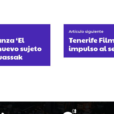
Artículo siguiente
nza ‘El
Tenerife Fil
nuevo sujeto
impulso al se
Ouassak