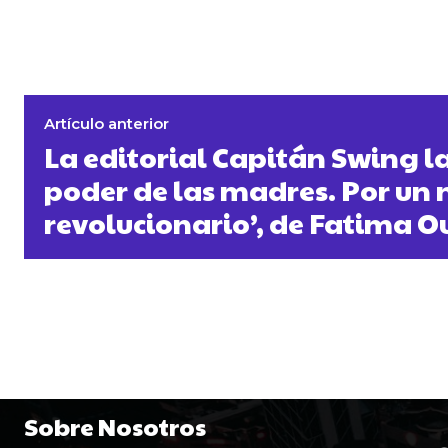
Artículo anterior
La editorial Capitán Swing la
poder de las madres. Por un 
revolucionario’, de Fatima 
Sobre Nosotros