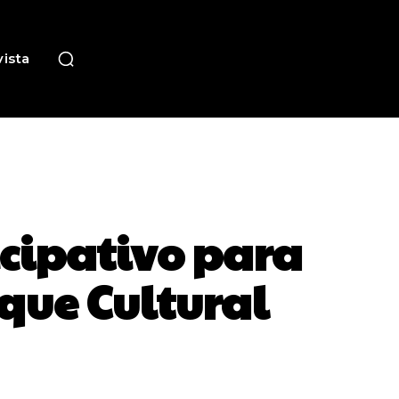
ista
icipativo para
rque Cultural