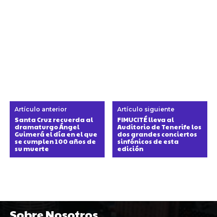
Artículo anterior
Artículo siguiente
Santa Cruz recuerda al
FIMUCITÉ lleva al
dramaturgo Ángel
Auditorio de Tenerife los
Guimerá el día en el que
dos grandes conciertos
se cumplen 100 años de
sinfónicos de esta
su muerte
edición
Sobre Nosotros