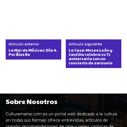
Artículo anterior
Artículo siguiente
La Mar de Músicas: Día 4.
La Casa-Museo León y
Por Álex Ro
Castillo celebra su 71
aniversario con un
concierto de zarzuela
Sobre Nosotros
Culturamania.com es un portal web dedicado a la cultura
en todas sus formas: ofrece entrevistas, artículos de
opinión, recomendaciones de cine y series, crónicas de