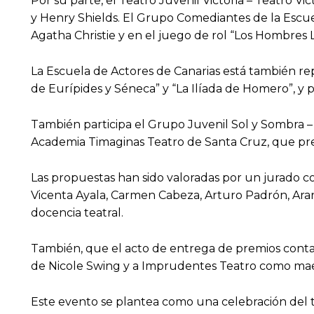
Por su parte, el Teatro Juvenil Victoria – Teatro V
y Henry Shields. El Grupo Comediantes de la Escuela
Agatha Christie y en el juego de rol “Los Hombres
La Escuela de Actores de Canarias está también re
de Eurípides y Séneca” y “La Ilíada de Homero”, y 
También participa el Grupo Juvenil Sol y Sombra – 
Academia Timaginas Teatro de Santa Cruz, que pres
Las propuestas han sido valoradas por un jurado co
Vicenta Ayala, Carmen Cabeza, Arturo Padrón, Aranz
docencia teatral.
También, que el acto de entrega de premios contará
de Nicole Swing y a Imprudentes Teatro como mae
Este evento se plantea como una celebración del tea