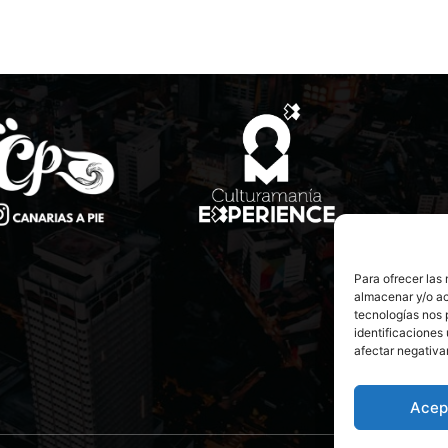
Para ofrecer las
almacenar y/o ac
tecnologías nos 
identificaciones 
afectar negativa
Acep