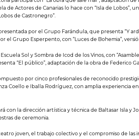
ictoria participa con “La obra que sale mal”, adaptación d
 de Actores de Canarias lo hace con “Isla de Lobos”, un 
 Lobos de Castronegro”.
presentada por el Grupo Farándula, que presenta “Y ard
por el Grupo Esperpento, con “Luces de Bohemia”, versió
Escuela Sol y Sombra de Icod de los Vinos, con “Asamblea”
enta “El público”, adaptación de la obra de Federico Ga
mpuesto por cinco profesionales de reconocido prestigio
a Coello e Iballa Rodríguez, con amplia experiencia en in
 con la dirección artística y técnica de Baltasar Isla y 
stras de ceremonia.
tro joven, el trabajo colectivo y el compromiso de las in