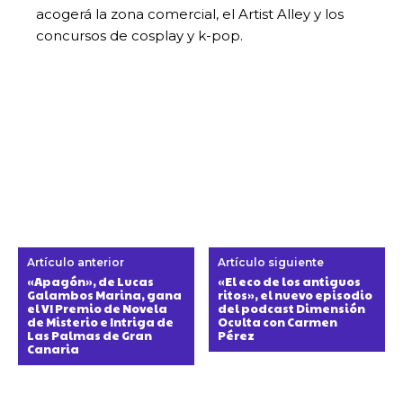
acogerá la zona comercial, el Artist Alley y los
concursos de cosplay y k-pop.
Artículo anterior
Artículo siguiente
«Apagón», de Lucas
«El eco de los antiguos
Galambos Marina, gana
ritos», el nuevo episodio
el VI Premio de Novela
del podcast Dimensión
de Misterio e Intriga de
Oculta con Carmen
Las Palmas de Gran
Pérez
Canaria