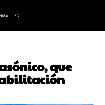
ista
asónico, que
habilitación