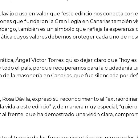
lavijo puso en valor que “este edificio nos conecta con 
nes que fundaron la Gran Logia en Canarias también vivie
embargo, también es un símbolo que refleja la esperanza
tica cuyos valores debemos proteger cada uno de noso
rática, Ángel Víctor Torres, quiso dejar claro que “hoy es
 todo el país, porque recuperamos para la ciudadanía u
a masonería en Canarias, que fue silenciada por defende
e, Rosa Dávila, expresó su reconocimiento al “extraordina
a vida a este edificio” y, de manera muy especial, “quie
al frente, que ha demostrado una visión clara, comprom
 al trabajo de los funcionarios y técnicos municipales, h