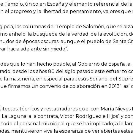
te Templo, único en España y elemento referencial de la
 el progreso y la libertad de pensamiento, valores que 
pcia, las columnas del Templo de Salomón, que se alzan h
o anhelo: la búsqueda de la verdad, de la evolución, de 
s mudos de épocas oscuras, aunque el pueblo de Santa C
r hacia adelante sin miedo”.
 que lo han hecho posible, al Gobierno de España, al Go
erado, desde los años 80 del siglo pasado este esfuerzo 
e la masonería, en especial para Jesús Soriano, del Sup
que firmamos un convenio de colaboración en 2013”, así 
quitectos, técnicos y restauradores que, con María Nieves 
 La Laguna; a la contrata, Víctor Rodríguez e Hijos” y con
todo el personal municipal que se ha implicado, a lo la
as, mantuvieron viva la esperanza de ver abiertas estas