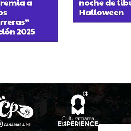
premia a
noche de tib
os
Halloween
urreras”
ción 2025