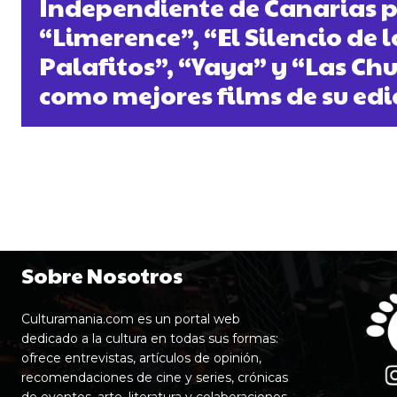
Independiente de Canarias 
“Limerence”, “El Silencio de l
Palafitos”, “Yaya” y “Las Ch
como mejores films de su edi
Sobre Nosotros
Culturamania.com es un portal web
dedicado a la cultura en todas sus formas:
ofrece entrevistas, artículos de opinión,
recomendaciones de cine y series, crónicas