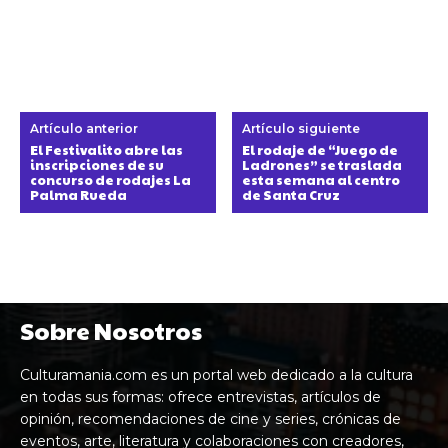
Artículo anterior
Artículo siguiente
El Festivalito abre las
El rodaje de “Juego de
inscripciones de su
Ladrones” se traslada
concurso de rodajes La
esta semana al centro
Palma Rueda
de Santa Cruz
Sobre Nosotros
Culturamania.com es un portal web dedicado a la cultura
en todas sus formas: ofrece entrevistas, artículos de
opinión, recomendaciones de cine y series, crónicas de
eventos, arte, literatura y colaboraciones con creadores,