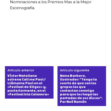
Nominaciones a los Premios Max a la Mejor
Escenografía.
Artículo anterior
Artículo siguiente
Víctor Matellano
Nano Barbero,
estrena Call me Paul /
ilustrador: “Tengo la
Llámame Paul en el
suerte de que son los
«Festival de Sitges» y,
grupos los que
posteriormente, en el
contactan conmigo
«Festival Isla Calavera»
para que les haga las
portadas de sus discos”.
Por Noé Ramón