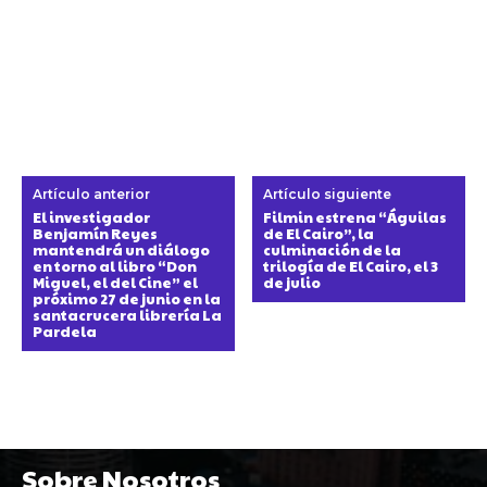
Artículo anterior
Artículo siguiente
El investigador
Filmin estrena “Águilas
Benjamín Reyes
de El Cairo”, la
mantendrá un diálogo
culminación de la
en torno al libro “Don
trilogía de El Cairo, el 3
Miguel, el del Cine” el
de julio
próximo 27 de junio en la
santacrucera librería La
Pardela
Sobre Nosotros