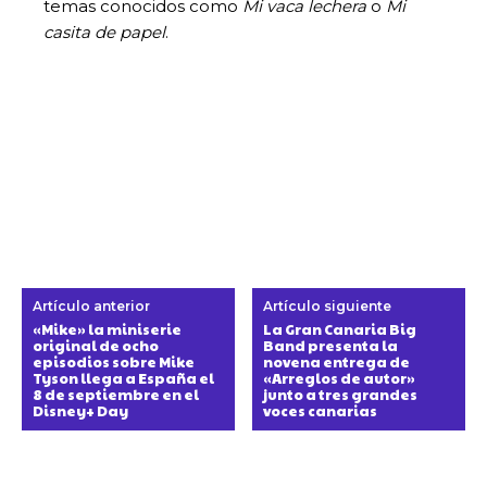
temas conocidos como
Mi vaca lechera
o
Mi
casita de papel
.
Artículo anterior
Artículo siguiente
«Mike» la miniserie
La Gran Canaria Big
original de ocho
Band presenta la
episodios sobre Mike
novena entrega de
Tyson llega a España el
«Arreglos de autor»
8 de septiembre en el
junto a tres grandes
Disney+ Day
voces canarias