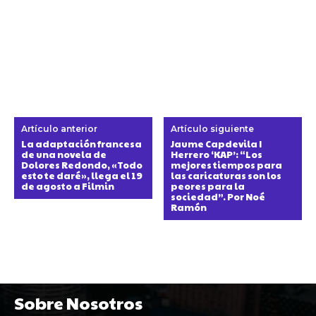
Artículo anterior
Artículo siguiente
La adaptación francesa
Jaume Capdevila I
de una novela de
Herrero ‘KAP’: “Los
Dolores Redondo, «Todo
mejores tiempos para
esto te daré», llega el 19
las caricaturas son los
de agosto a Filmin
peores para la
sociedad”. Por Noé
Ramón
Sobre Nosotros