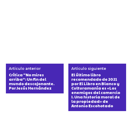
Artículo anterior
Artículo siguiente
Crítica “No mires
El último libro
arriba”: Un fin del
recomendado de 2021
mundo descojonante.
por El Libro en Blanco y
Por Jesús Hernández
Culturamanía es «Los
enemigos del comercio
I. Una historia moral de
la propiedad» de
Antonio Escohotado