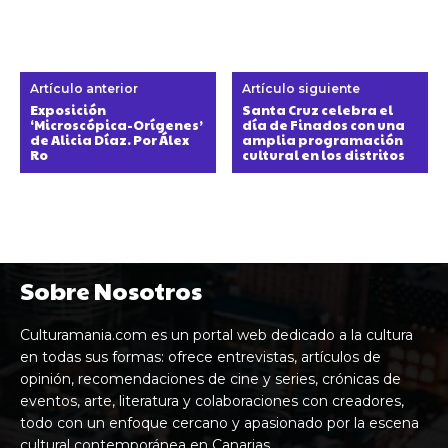
Artículo anterior
Artículo siguiente
Exposición
Santa Cruz celebra el
‘Microscópica-Orígenes’
día de Finados con una
de Alicia Díaz. Por Álex
amplia programación
Ro
cultural en los distritos
Sobre Nosotros
Culturamania.com es un portal web dedicado a la cultura
en todas sus formas: ofrece entrevistas, artículos de
opinión, recomendaciones de cine y series, crónicas de
eventos, arte, literatura y colaboraciones con creadores,
todo con un enfoque cercano y apasionado por la escena
cultural contemporánea en Canarias.