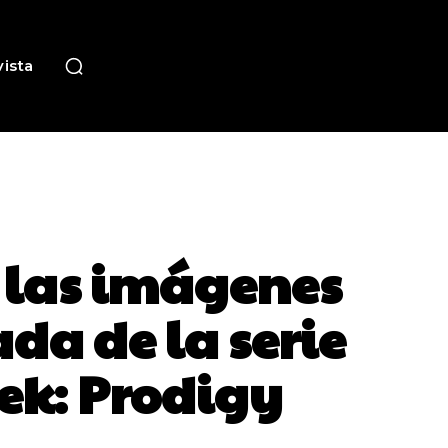
ista
y las imágenes
da de la serie
rek: Prodigy