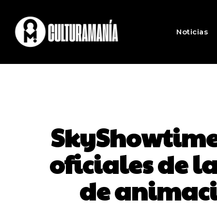
Noticias
SkyShowtime r
oficiales de 
de animació