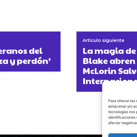
Artículo siguiente
eranos del
La magia de 
za y perdón’
Blake abren 
McLorin Salva
Internaciona
Para ofrecer las
almacenar y/o ac
tecnologías nos 
identificaciones 
afectar negativa