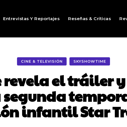
Entrevistas Y Reportajes
Reseñas & Críticas
Rev
CINE & TELEVISIÓN
SKYSHOWTIME
evela el tráiler 
la segunda tempora
n infantil Star T