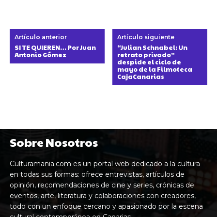
Artículo anterior
Artículo siguiente
SI TE QUIEREN… Por Juan
“Julian Schnabel: Un
Antonio Gómez
retrato privado”
despide el ciclo de
mayo de la Filmoteca
CajaCanarias
Sobre Nosotros
Culturamania.com es un portal web dedicado a la cultura
en todas sus formas: ofrece entrevistas, artículos de
opinión, recomendaciones de cine y series, crónicas de
eventos, arte, literatura y colaboraciones con creadores,
todo con un enfoque cercano y apasionado por la escena