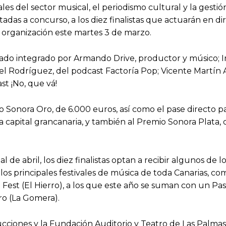
s del sector musical, el periodismo cultural y la gestión
das a concurso, a los diez finalistas que actuarán en dire
a organización este martes 3 de marzo.
tado integrado por Armando Drive, productor y músico; I
el Rodríguez, del podcast Factoría Pop; Vicente Martín
t ¡No, que vá!
emio Sonora Oro, de 6.000 euros, así como el pase directo 
 la capital grancanaria, y también al Premio Sonora Plata
l de abril, los diez finalistas optan a recibir algunos de
os principales festivales de música de toda Canarias, com
ero Fest (El Hierro), a los que este año se suman con un 
oro (La Gomera).
iones y la Fundación Auditorio y Teatro de Las Palmas d