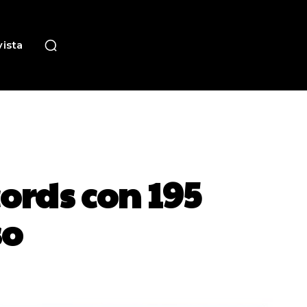
ista
ords con 195
so