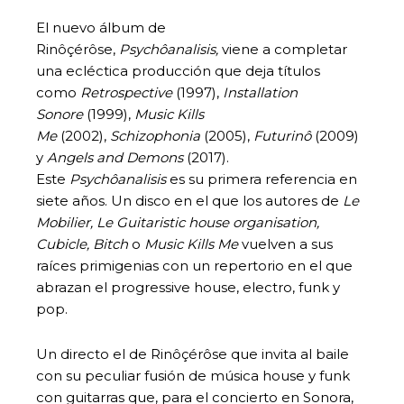
El nuevo álbum de
Rinôçérôse,
Psychôanalisis,
viene a completar
una ecléctica producción que deja títulos
como
Retrospective
(1997),
Installation
Sonore
(1999),
Music Kills
Me
(2002),
Schizophonia
(2005),
Futurinô
(2009)
y
Angels and Demons
(2017).
Este
Psychôanalisis
es su primera referencia en
siete años. Un disco en el que los autores de
Le
Mobilier, Le Guitaristic house organisation,
Cubicle, Bitch
o
Music Kills Me
vuelven a sus
raíces primigenias con un repertorio en el que
abrazan el progressive house, electro, funk y
pop.
Un directo el de Rinôçérôse que invita al baile
con su peculiar fusión de música house y funk
con guitarras que, para el concierto en Sonora,