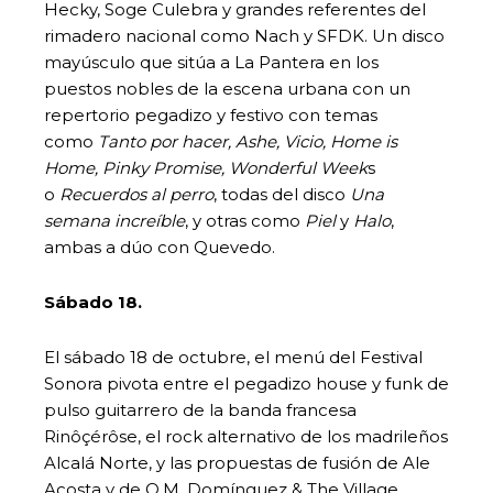
Hecky, Soge Culebra y grandes referentes del
rimadero nacional como Nach y SFDK. Un disco
mayúsculo que sitúa a La Pantera en los
puestos nobles de la escena urbana con un
repertorio pegadizo y festivo con temas
como
Tanto por hacer, Ashe, Vicio, Home is
Home, Pinky Promise, Wonderful Week
s
o
Recuerdos al perro
, todas del disco
Una
semana increíble
, y otras como
Piel
y
Halo
,
ambas a dúo con Quevedo.
Sábado 18.
El sábado 18 de octubre, el menú del Festival
Sonora pivota entre el pegadizo house y funk de
pulso guitarrero de la banda francesa
Rinôçérôse, el rock alternativo de los madrileños
Alcalá Norte, y las propuestas de fusión de Ale
Acosta y de O.M. Domínguez & The Village