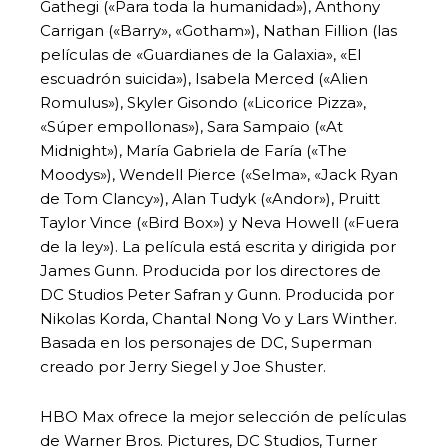
Gathegi («Para toda la humanidad»), Anthony
Carrigan («Barry», «Gotham»), Nathan Fillion (las
películas de «Guardianes de la Galaxia», «El
escuadrón suicida»), Isabela Merced («Alien
Romulus»), Skyler Gisondo («Licorice Pizza»,
«Súper empollonas»), Sara Sampaio («At
Midnight»), María Gabriela de Faría («The
Moodys»), Wendell Pierce («Selma», «Jack Ryan
de Tom Clancy»), Alan Tudyk («Andor»), Pruitt
Taylor Vince («Bird Box») y Neva Howell («Fuera
de la ley»). La película está escrita y dirigida por
James Gunn. Producida por los directores de
DC Studios Peter Safran y Gunn. Producida por
Nikolas Korda, Chantal Nong Vo y Lars Winther.
Basada en los personajes de DC, Superman
creado por Jerry Siegel y Joe Shuster.
HBO Max ofrece la mejor selección de películas
de Warner Bros. Pictures, DC Studios, Turner