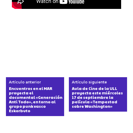
Artículo anterior
Artículo siguiente
Encuentros en el MAR
Aula de Cine de la ULL
proyecta el
proyecta este miércoles
documental «Generación
17 de septiembre la
Anti Todo», en torno al
película «Tempestad
grupo punk vasco
sobre Washington»
Eskorbuto