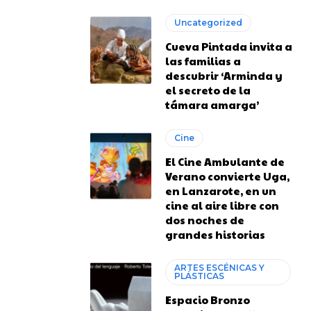
Uncategorized
Cueva Pintada invita a
las familias a
descubrir ‘Arminda y
el secreto de la
támara amarga’
Cine
El Cine Ambulante de
Verano convierte Uga,
en Lanzarote, en un
cine al aire libre con
dos noches de
grandes historias
ARTES ESCÉNICAS Y
PLÁSTICAS
Espacio Bronzo