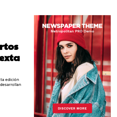
rtos
sexta
ta edición
desarrollan