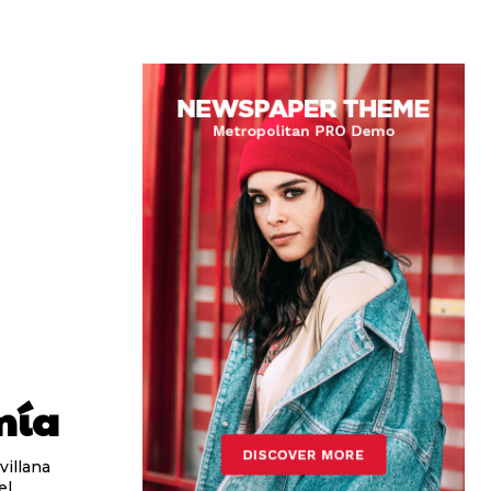
mía
villana
el