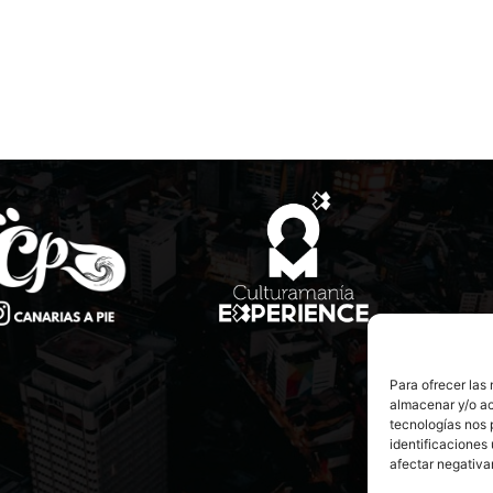
Para ofrecer las
almacenar y/o ac
tecnologías nos 
identificaciones 
afectar negativa