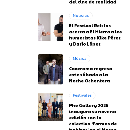
del cine de realidad
Noticias
El Festival Reislas
acerca a El Hierro a los
humoristas Kike Pérez
y Darío López
Música
Coverama regresa
este sábado a la
Noche Ochentera
Festivales
Phe Gallery 2026
inaugura su novena
edición con la
colectiva ‘Formas de
habitar’ en el Museo