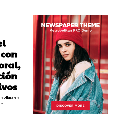
el
 con
oral,
ción
ivos
rrollará en
..