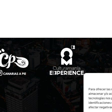
Para ofrecer las
almacenar y/o ac
tecnologías nos 
identificaciones 
afectar negativa