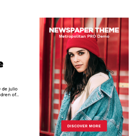
e
de julio
ren of...