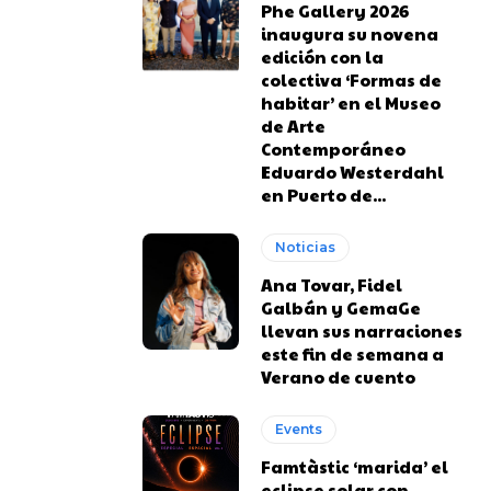
Phe Gallery 2026
inaugura su novena
edición con la
colectiva ‘Formas de
habitar’ en el Museo
de Arte
Contemporáneo
Eduardo Westerdahl
en Puerto de...
Noticias
Ana Tovar, Fidel
Galbán y GemaGe
llevan sus narraciones
este fin de semana a
Verano de cuento
Events
Famtàstic ‘marida’ el
eclipse solar con