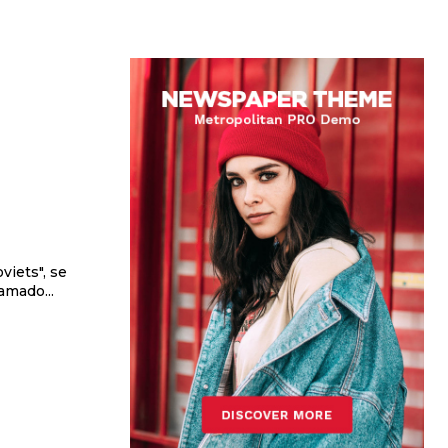
viets", se
amado...