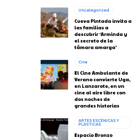
Uncategorized
Cueva Pintada invita a
las familias a
descubrir ‘Arminda y
el secreto de la
támara amarga’
Cine
El Cine Ambulante de
Verano convierte Uga,
en Lanzarote, en un
cine al aire libre con
dos noches de
grandes historias
ARTES ESCÉNICAS Y
PLÁSTICAS
Espacio Bronzo