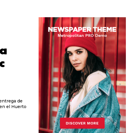
va
c
entrega de
en el Huerto