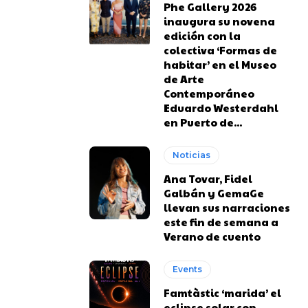
Phe Gallery 2026
inaugura su novena
edición con la
colectiva ‘Formas de
habitar’ en el Museo
de Arte
Contemporáneo
Eduardo Westerdahl
en Puerto de...
Noticias
Ana Tovar, Fidel
Galbán y GemaGe
llevan sus narraciones
este fin de semana a
Verano de cuento
Events
Famtàstic ‘marida’ el
eclipse solar con