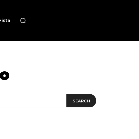
ista
co
SEARCH