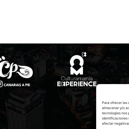
Para ofrecer las
almacenar y/o ac
tecnologías nos 
identificaciones 
afectar negativa