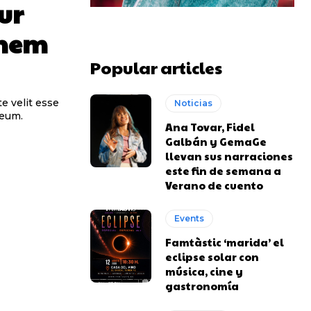
ur
them
Popular articles
e velit esse
Noticias
 eum.
Ana Tovar, Fidel
Galbán y GemaGe
llevan sus narraciones
este fin de semana a
Verano de cuento
Events
Famtàstic ‘marida’ el
eclipse solar con
música, cine y
gastronomía