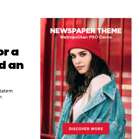
or a
nd an
ptatem
m.