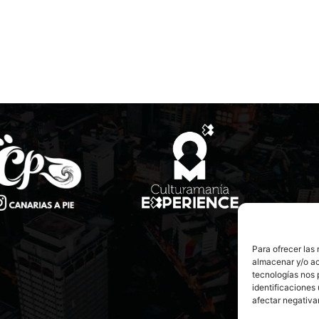
Para ofrecer las
almacenar y/o ac
tecnologías nos 
identificaciones 
afectar negativa