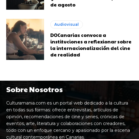
de agosto
Audiovisual
DOCanarias convoca a
instituciones a reflexionar sobre
la internacionalización del cine
de realidad
Sobre Nosotros
Culturamania.com es un portal web dedicado a la cultura
en todas sus formas: ofrece entrevistas, artículos de
opinión, recomendaciones de cine y series, crónicas de
eventos, arte, literatura y colaboraciones con creadores,
todo con un enfoque cercano y apasionado por la escena
cultural contemporánea en Canarias.