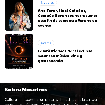
Noticias
Ana Tovar, Fidel Galbán y
GemaGe llevan sus narraciones
este fin de semana a Verano de
cuento
Events
Famtàstic ‘marida’ el eclipse
solar con música, cine y
gastronomía
Sobre Nosotros
Culturamania.com es un portal web dedicado a la cultura
en todas sus formas: ofrece entrevistas, artículos de