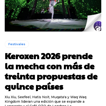
Festivales
Keroxen 2026 prende
la mecha con más de
treinta propuestas de
quince países
Xiu Xiu, Seefeel, Hatis Noit, Muqata'a y Waq Waq
Kingdom lideran una edición que se expande a
Lanzarote y al Café OTO de Londres La...