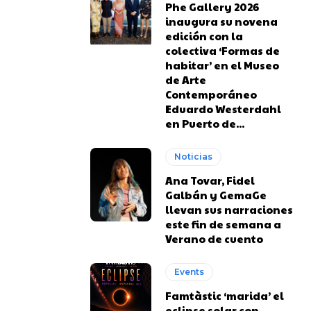
Phe Gallery 2026
inaugura su novena
edición con la
colectiva ‘Formas de
habitar’ en el Museo
de Arte
Contemporáneo
Eduardo Westerdahl
en Puerto de...
Noticias
Ana Tovar, Fidel
Galbán y GemaGe
llevan sus narraciones
este fin de semana a
Verano de cuento
Events
Famtàstic ‘marida’ el
eclipse solar con