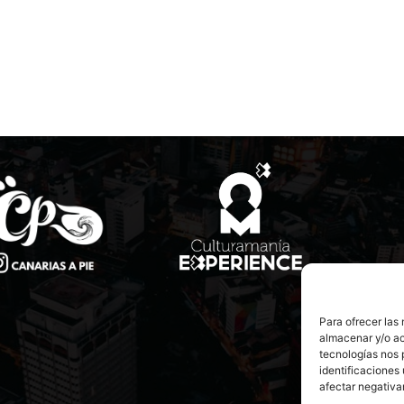
Para ofrecer las
almacenar y/o ac
tecnologías nos 
identificaciones 
afectar negativa