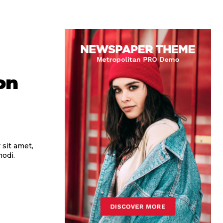
on
sit amet,
modi.